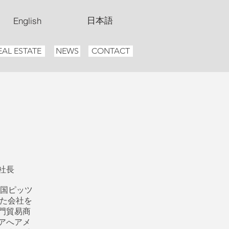
日本語
English
EAL ESTATE
NEWS
CONTACT
社長
国ピッツ
した会社を
門貿易商
アへアメ