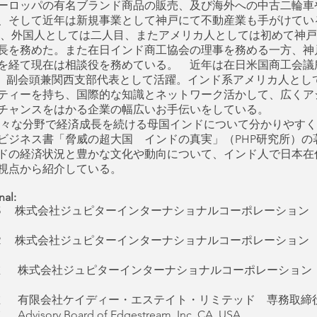
ーロッパの有名ブランド商品の販売、及び海外への中古二輪車
、そして近年は新規事業として神戸にて不動産業も手がけてい
年に、外国人としては二人目、またアメリカ人としては初めて神
長を務めた。また在日インド商工協会の理事を務める一方、神
を経て現在は相談役を務めている。 近年は在日米国商工会議
J） 副会頭兼関西支部代表として活躍。インド系アメリカ人とし
ティーを持ち、国際的な知識とネットワーク活かして、広くア
チャンスをはかる企業の幅広いお手伝いをしている。
々な分野で経済成長を続ける母国インドについて分かりやすく
ビジネス書「脅威の超大国 インドの真実」（PHP研究所）の
ドの経済状況と豊かな文化や動向について、インド人で日本在
視点から紹介している。
onal:
-1995 株式会社ジュピターインターナショナルコーポレーション
-2012 株式会社ジュピターインターナショナルコーポレーション
-現在 株式会社ジュピターインターナショナルコーポレーション
-現在 有限会社ケイディー・エステイト・リミテッド 専務取締
Advisory Board of Edgestream, Inc, CA, USA