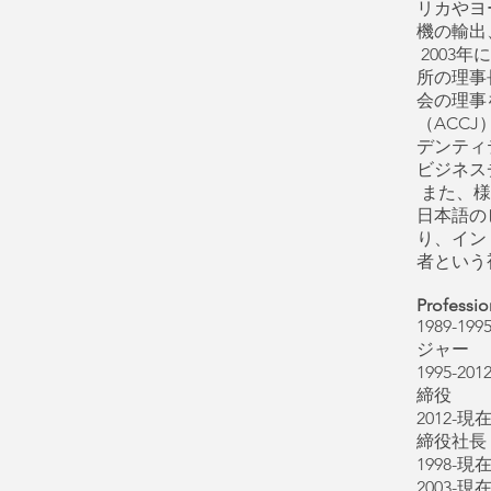
リカやヨ
機の輸出
2003
所の理事
会の理事
（ACC
デンティ
ビジネス
また、様
日本語の
り、イン
者という
Professi
1989
ジャー
1995
締役
2012
締役社長
1998
2003-現在 