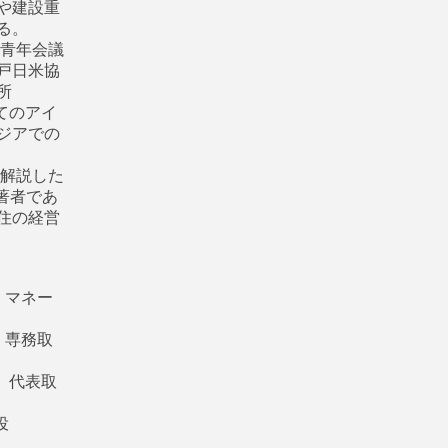
や建設重
る。
戸青年会議
戸日米協
所
てのアイ
ジアでの
解説した
著者であ
住の経営
 マネー
 専務取
 代表取
役