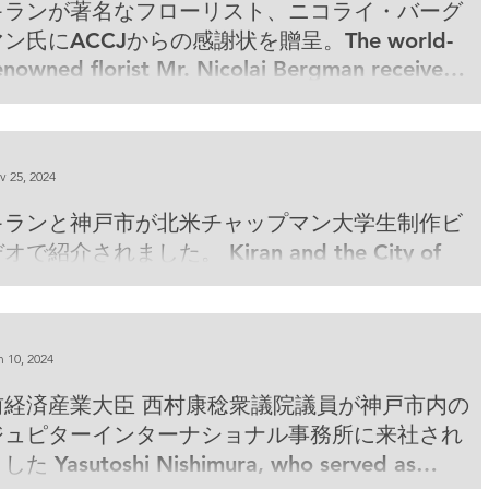
キランが著名なフローリスト、ニコライ・バーグ
ン氏にACCJからの感謝状を贈呈。The world-
enowned florist Mr. Nicolai Bergman receives
he Certificate of Appreciate from Kiran at
CCJ event.
v 25, 2024
キランと神戸市が北米チャップマン大学生制作ビ
オで紹介されました。 Kiran and the City of
obe featured on video created by Chapman
niversity students.
n 10, 2024
前経済産業大臣 西村康稔衆議院議員が神戸市内の
ジュピターインターナショナル事務所に来社され
した Yasutoshi Nishimura, who served as