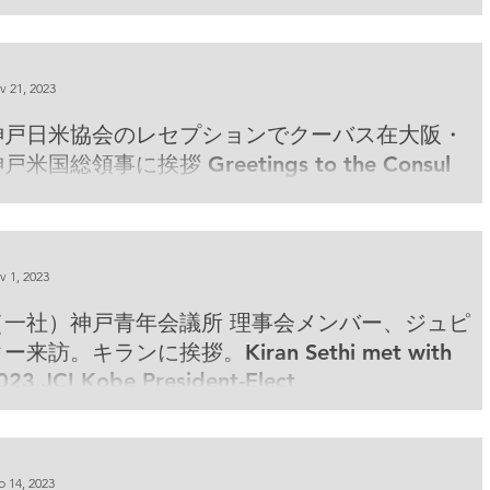
inister of Economy, Trade and Industry visits
he Jupiter International Corporation office in
obe, Japan.
v 21, 2023
神戸日米協会のレセプションでクーバス在大阪・
戸米国総領事に挨拶 Greetings to the Consul
eneral Cubas of U.S. Consulate General
v 1, 2023
（一社）神戸青年会議所 理事会メンバー、ジュピ
ー来訪。キランに挨拶。Kiran Sethi met with
023 JCI Kobe President-Elect
p 14, 2023