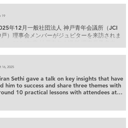
ACCJのイベントで司会を務め、スクエアの日本
責任者スティーブン・アダムズ氏が登壇。世界で
最も革新的な決済企業の一つを率いて日本のキャ
n 19
ッシュレス革命を推進する取り組みについて語っ
2025年12月一般社団法人 神戸青年会議所（JCI
た。
神戸）理事会メンバーがジュピターを来訪されま
した。2026年度 神戸青年会議所 理事長予定者で
ある第68代理事長・松井隆昌氏をはじめ、理事会
メンバーの皆様が来訪され、キラン・セティと懇
談を行いました。当日は、キランの就任予定に際
t 16, 2025
してのご挨拶とともに、新年度に向けた活動方針
iran Sethi gave a talk on key insights that have
および事業概要についてご報告をいただきまし
ed him to success and share three themes with
た。
round 10 practical lessons with attendees at
CCJ Chubu chapter in Nagoya.