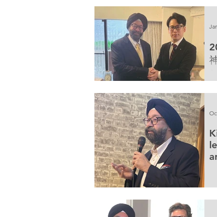
Ja
Oc
K
l
a
A