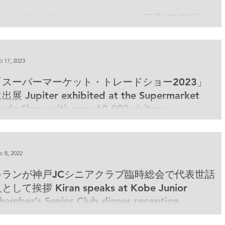
ジュピターインターナショナル、三菱UFJ銀行と
引開始50周年 Jupiter celebrates with MUFG
ank their 50th Anniversary
b 17, 2023
「スーパーマーケット・トレードショー2023」
出展 Jupiter exhibited at the Supermarket
rade Show with over 60,000 visitors
c 8, 2022
キランが神戸JCシニアクラブ臨時総会で代表世話
挨拶 Kiran speaks at Kobe Junior
hamber’s Senior Club dinner reception.