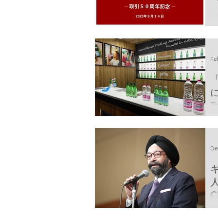
取
B
Fe
に
T
De
人として
C