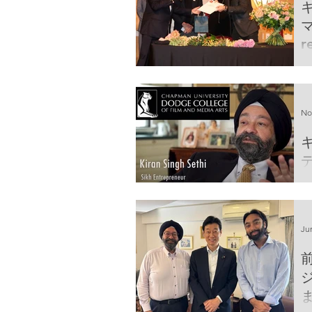
マ
r
t
A
No
デ
K
U
Ju
ま