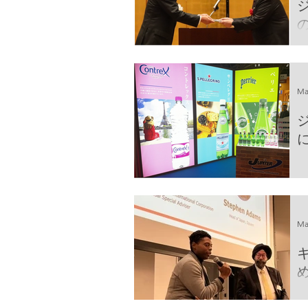
の
C
o
o
Ma
Ma