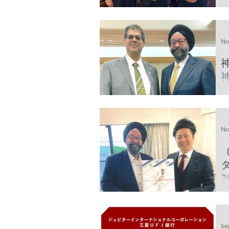
M
t
K
No
神
G
No
タ
2
Se