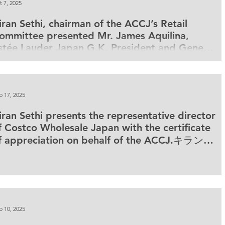
t 7, 2025
iran Sethi, chairman of the ACCJ’s Retail
ommittee presented Mr. James Aquilina,
stée Lauder Japan G.K. President and General
anager with certificate of appreciation on
ctober 7 in Tokyo.
b 17, 2025
iran Sethi presents the representative director
f Costco Wholesale Japan with the certificate
f appreciation on behalf of the ACCJ.キランが
在日米国商工会議所を代表し、コストコホールセ
ール・ジャパン日本支社長に感謝状を贈呈
b 10, 2025