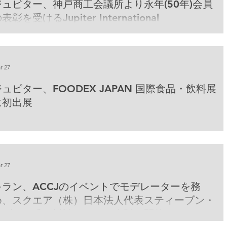
ジュピター、神戸商工会議所より永年(50年)会員
表彰を受けるJupiter International
orporation awarded Long-term (50years)
utstanding member award by Kobe Chamber
f Commerce Industry.
r 27
ジュピター、FOODEX JAPAN 国際食品・飲料展
に初出展
r 27
キラン、ACCJのイベントでモデレーターを務
め、スクエア（株）日本法人代表スティーブン・
アダムス氏と対談キランは大阪で開催された