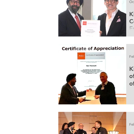
Oc
K
C
E
M
O
Fe
K
o
o
Fe