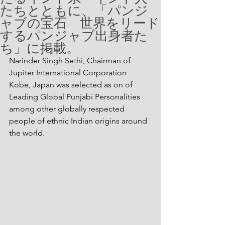
たちとともに、「パンジ
ャブの宝石 世界をリード
するパンジャブ出身者た
ち」に掲載。
Narinder Singh Sethi, Chairman of 
Jupiter International Corporation 
Kobe, Japan was selected as on of 
Leading Global Punjabi Personalities 
among other globally respected 
people of ethnic Indian origins around 
the world.