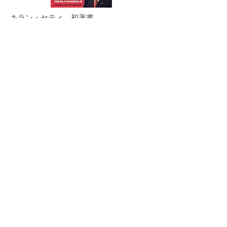
キラン・セティ 初著書
「驚異の超大国 インドの真実」
インド人だからわかる！
ビジネスの将来性と日本人の大誤解
購入はこちらから
「ビジョナリー・マーケティング
Think Differentな会社たち」
共著 キラン・S・セティ