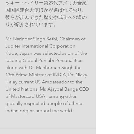
ッキー・ヘイリー
第29代アメリカ合衆
国国際連合大使ほかが選ばれており、
彼らが歩んできた歴史や成功への道の
りが紹介されています。
Mr. Narinder Singh Sethi, Chairman of 
Jupiter International Corporation 
Kobe, Japan was selected as on of 
the 
leading Global Punjabi Personalities
along with 
Dr. Manhoman Singh
 the 
13th Prime Minister of INDIA, 
Dr. Nicky 
Haley
 current US Ambassador to the 
United Nations, 
Mr. Ajaypal Banga
 CEO 
of 
Mastercard USA
 , among other 
globally respected people of ethnic 
Indian origins around the world.  