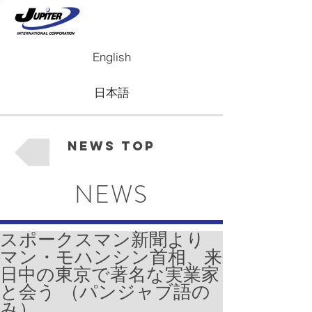
English
日本語
News Top
NEWS
スポークスマン新聞より
マン・モハンシン首相、来
日中の東京で著名な実業家
と会う （パンジャブ語の
み）