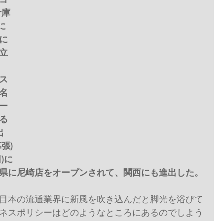
倉庫
に
に
立
コス
社名
ー
る
出
張)
)に
兵庫県に尼崎店をオープンされて、関西にも進出した。
目本の流通業界に新風を吹き込んだと脚光を浴びて
ネスポリシーはどのようなところにあるのでしよう