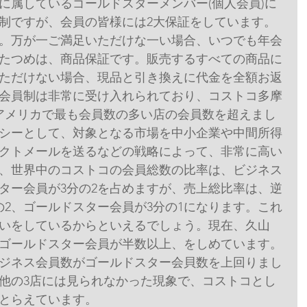
に属しているゴールドスターメンバー(個人会員)に
制ですが、会員の皆様には2大保証をしています。
。万が一ご満足いただけな一い場合、いつでも年会
たつめは、商品保証です。販売するすべての商品に
ただけない場合、現品と引き換えに代金を全額お返
会員制は非常に受け入れられており、コストコ多摩
アメリカで最も会員数の多い店の会員数を超えまし
シーとして、対象となる市場を中小企業や中間所得
クトメールを送るなどの戦略によって、非常に高い
、世界中のコストコの会員総数の比率は、ビジネス
スター会員が3分の2を占めますが、売上総比率は、逆
の2、ゴールドスター会員が3分の1になります。これ
いをしているからといえるでしょう。現在、久山
ゴールドスター会員が半数以上、をしめています。
ジネス会員数がゴールドスター会貝数を上回りまし
他の3店には見られなかった現象で、コストコとし
とらえています。