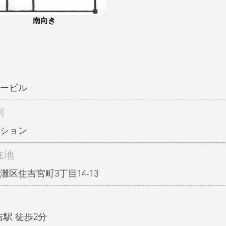
南向き
ービル
別
ション
在地
灘区住吉宮町3丁目14-13
吉駅 徒歩2分