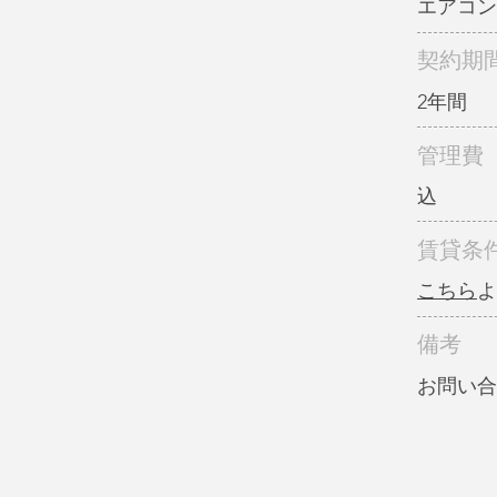
エアコン
契約期
2年間
管理費
込
賃貸条
こちら
よ
備考
お問い合