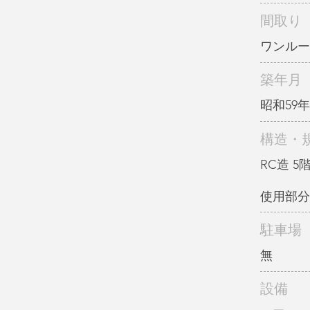
間取り
ワンルー
築年月
昭和59年
構造・
RC造 5
使用部分
駐車場
無
設備