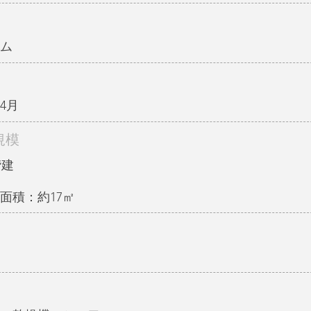
ム
4月
規模
階建
面積：約17㎡