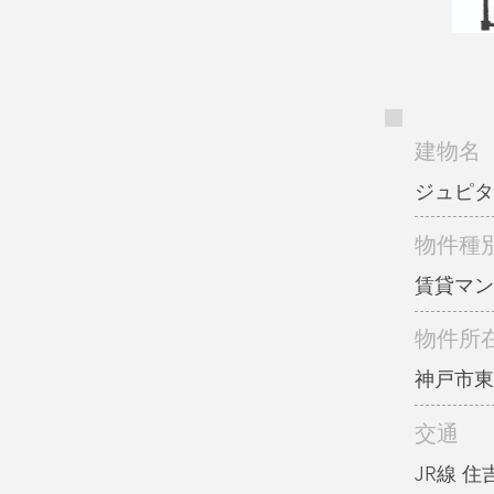
建物名
ジュピタ
物件種
賃貸マン
物件所
神戸市東
交通
JR線 住