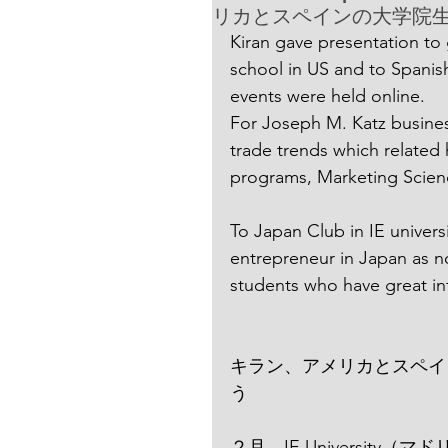
リカとスペインの大学院
Kiran gave presentation to 
school in US and to Spanis
events were held online.
For Joseph M. Katz busines
trade trends which related
programs, Marketing Scien
To Japan Club in IE univers
entrepreneur in Japan as 
students who have great int
キラン、アメリカとスペイ
う
２月、IE University