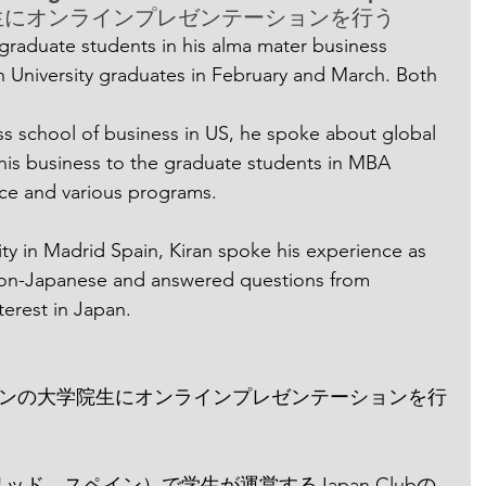
生にオンラインプレゼンテーションを行う
graduate students in his alma mater business 
h University graduates in February and March. Both 
s school of business in US, he spoke about global 
 his business to the graduate students in MBA 
ce and various programs.
ity in Madrid Spain, Kiran spoke his experience as 
non-Japanese and answered questions from 
erest in Japan. 
ンの大学院生にオンラインプレゼンテーションを行
（マドリッド、スペイン）で学生が運営するJapan Clubの