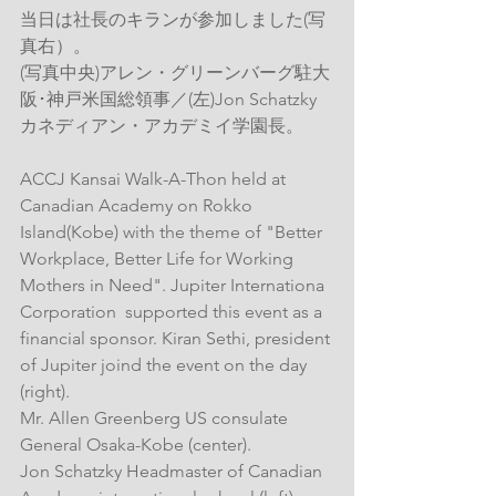
当日は社長のキランが参加しました(写
真右）。
(写真中央)アレン・グリーンバーグ駐大
阪･神戸米国総領事／(左)Jon Schatzky 
カネディアン・アカデミイ学園長。
ACCJ Kansai Walk-A-Thon held at 
Canadian Academy on Rokko 
Island(Kobe) with the theme of "Better 
Workplace, Better Life for Working 
Mothers in Need". Jupiter Internationa 
Corporation  supported this event as a 
financial sponsor. Kiran Sethi, president 
of Jupiter joind the event on the day 
(right).
Mr. Allen Greenberg US consulate 
General Osaka-Kobe (center).
Jon Schatzky Headmaster of Canadian 