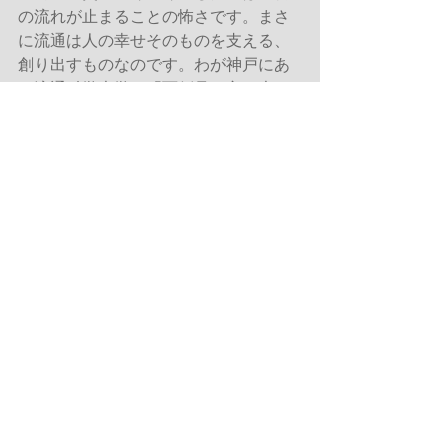
の流れが止まることの怖さです。まさ
に流通は人の幸せそのものを支える、
創り出すものなのです。わが神戸にあ
る流通科学大学は「面倒見の良い大
学」であり、「オンリーワン大学」に
なりたいと考えていますが、特にオン
リーワンという意味では、この「流
通」分野に関しては世界ナンバーワン
を目指していきたいのです。また、就
職に強い大学との評価もいただいてい
ますが、教育改革を通して、さらにビ
ジネス偏差値の高い学生を輩出したい
と思っております。 大学とは「学ぶ幸
せを教える機関」なのですから、それ
を忘れずにやってまいります。
キラン・Ｓ・セティ