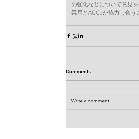
の強化などについて意見を
業局とACCJが協力し合う
Comments
Write a comment...