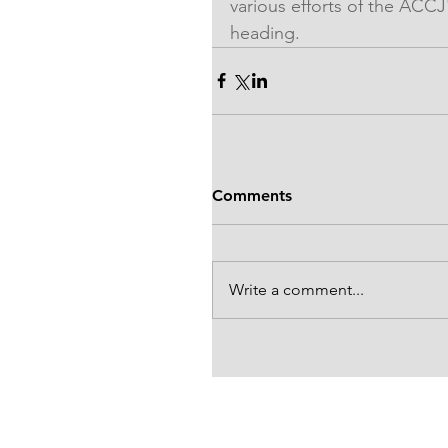
various efforts of the ACCJ'
heading.
Comments
Write a comment...