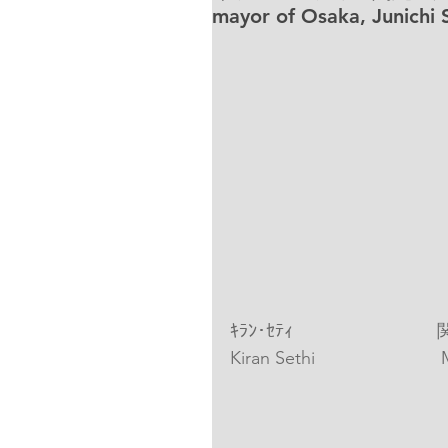
mayor of Osaka, Junichi 
ｷﾗﾝ･ｾﾃｨ　　　　　　　　関
Kiran Sethi　　　　　　　Ma