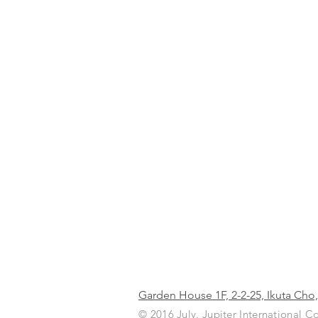
Garden House 1F, 2-2-25, Ikuta Cho
© 2016 July. Jupiter International C