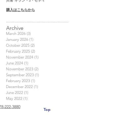
共著 キラン・S・セティ
購入はこちらから
Archive
March 2026
(3)
3 posts
January 2026
(1)
1 post
October 2025
(2)
2 posts
February 2025
(2)
2 posts
November 2024
(1)
1 post
June 2024
(1)
1 post
November 2023
(2)
2 posts
September 2023
(1)
1 post
February 2023
(1)
1 post
December 2022
(1)
1 post
June 2022
(1)
1 post
May 2022
(1)
1 post
78-222-3880
Top