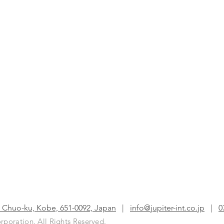
, Chuo-ku, Kobe, 651-0092, Japan
|
info@jupiter-int.co.jp
|
0
orporation. All Rights Reserved.