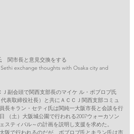
ﾝ･ｾﾃｨ氏　関市長と意見交換をする
Sethi exchange thoughts with Osaka city and 
ＡＣＣＪ副会頭で関西支部長のマイケ ル・ボブロブ氏
 代表取締役社長）と共にＡＣＣＪ関西支部コミュ
員長キラン・セティ氏は関純一大阪市長と会談を行
0日 （土）大阪城公園で行われる2007ウォーカソン
ェスティバル～の計画を説明し支援を求めた。
大阪で行われるのだが、ボブロブ氏とキラン氏は市