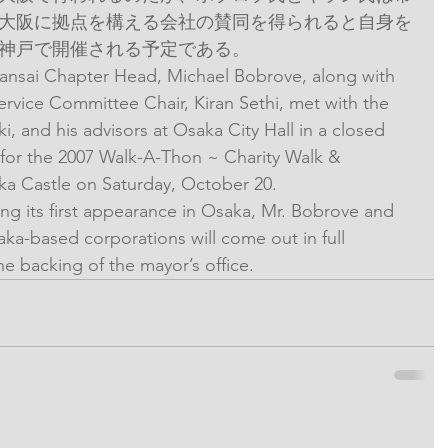
大阪に拠点を構える会社の賛同を得られると自身を
神戸で開催される予定である。
ansai Chapter Head, Michael Bobrove, along with 
ice Committee Chair, Kiran Sethi, met with the 
i, and his advisors at Osaka City Hall in a closed 
for the 2007 Walk-A-Thon ~ Charity Walk & 
aka Castle on Saturday, October 20.
g its first appearance in Osaka, Mr. Bobrove and 
aka-based corporations will come out in full 
he backing of the mayor’s office.