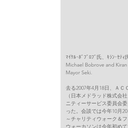
ﾏｲｹﾙ･ﾎﾞﾌﾞﾛﾌﾞ氏、ｷﾗ
Michael Bobrove and Kiran 
Mayor Seki.
去る2007年4月18日、
（日本メドラッド株式会社
ニティーサービス委員会委
った。会談では今年10月2
～チャリティウォーク＆フ
ウォーカソンは今年初めて