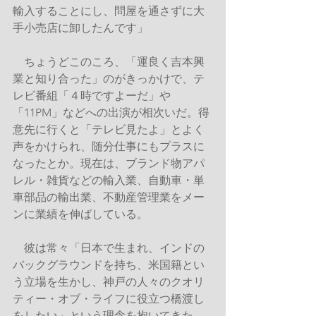
輸入することにし、問屋を通さずに大
手小売店に卸したんです」
　ちょうどこのころ、「運良く吉本興
業と知り合った」のがきっかけで、テ
レビ番組「４時ですよーだ」や
「11PM」などへの出演が相次いだ。得
意先に行くと「テレビ見たよ」とよく
声をかけられ、随分仕事にもプラスに
なったとか。現在は、ブランド物アパ
レル・雑貨などの輸入業、自動車・単
車部品の輸出業、不動産管理業をメー
ンに業績を伸ばしている。
　彼は常々「日本で生まれ、インドの
バックグラウンドを持ち、米国籍とい
う立場を生かし、神戸の人々のクオリ
ティー・オブ・ライフに役立つ橋渡し
をしたい」という理念を抱いてきた。