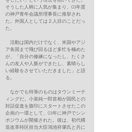
そうした人柄に人気が集まり、03年度
の神戸青年会議所理事長に推挙され
た。外国人としては２人目のことだっ
た。
　活動は国内だけでなく、米国やアジ
ア各国まで飛び回るほど多忙を極めた
が、「自分の修練になったし、たくさ
んの友人や人脈ができたし、素晴らし
い経験をさせていただきました」と語
る。
　なかでも特筆のものはタウンミーテ
ィングだ。小泉純一郎首相が国民との
対話促進を旗印にスタートさせたこの
企画の一環として、03年に神戸でシン
ポジウムが開催された。彼は、初代構
造改革特区担当大臣鴻池祥肇氏と共に