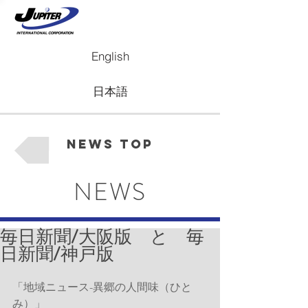
English
日本語
News Top
NEWS
毎日新聞/大阪版 と 毎
日新聞/神戸版
「地域ニュース-異郷の人間味（ひと
み）」