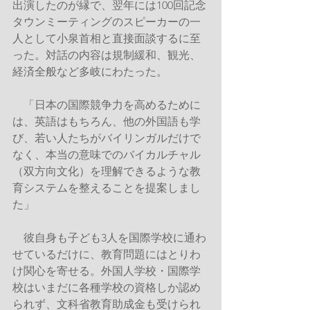
出演したのが縁で、翌年には100回記念
タウンミーティングのスピーカーの一
人として小泉首相と直接面談するに至
った。対話の内容は規制緩和、観光、
経済全般など多岐にわたった。
　「日本の国際競争力を高めるために
は、英語はもちろん、他の外国語も学
び、若い人たちがバイリンガルだけで
なく、本当の意味でのバイカルチャル
（双方向文化）を理解できるような教
育システムを整えることを提案しまし
た」
　彼自身も子ども3人を国際学校に通わ
せているだけに、教育問題にはとりわ
け関心を寄せる。外国人学校・国際学
校はいまだに各種学校の資格しか認め
られず、文科省教育助成金も受けられ