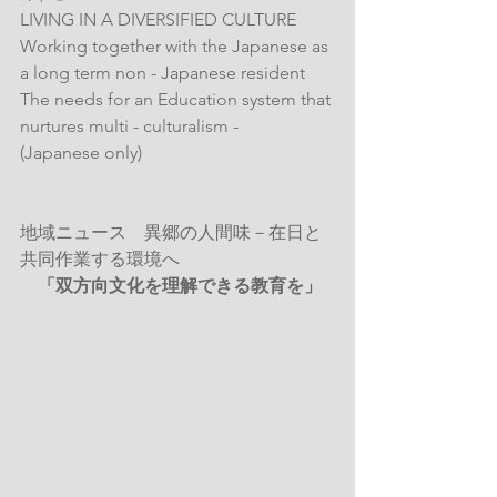
LIVING IN A DIVERSIFIED CULTURE
Working together with the Japanese as 
a long term non - Japanese resident
The needs for an Education system that 
nurtures multi - culturalism -
(Japanese only)
地域ニュース　異郷の人間味－在日と
共同作業する環境へ
　「双方向文化を理解できる教育を」