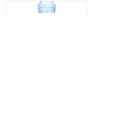
ジュピターインターナショ
ナルコーポレーション、フ
ランスの人気ミネラルウォ
ーター「コントレックス」
を小売市場に正規販売開始
Publications
著書・共著書