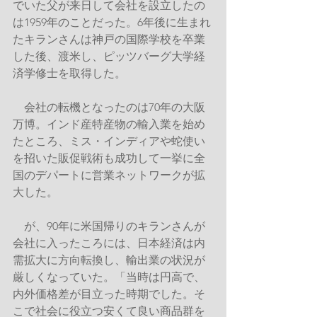
でいた父が来日して会社を設立したの
は1959年のことだった。6年後に生まれ
たキランさんは神戸の国際学校を卒業
した後、渡米し、ピッツバーグ大学経
済学修士を取得した。
　会社の転機となったのは70年の大阪
万博。インド産特産物の輸入業を始め
たところ、ミス・インディアや蛇使い
を招いた販促戦術も成功して一挙に全
国のデパートに営業ネットワークが拡
大した。
　が、90年に米国帰りのキランさんが
会社に入ったころには、日本経済は内
需拡大に方向転換し、輸出業の状況が
厳しくなっていた。「当時は円高で、
内外価格差が目立った時期でした。そ
こで社会に役立つ安くて良い商品群を