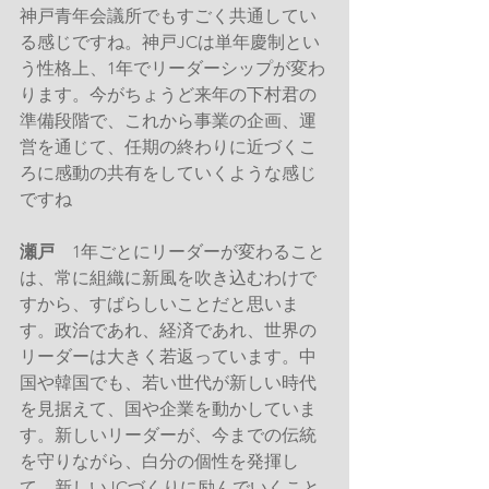
神戸青年会議所でもすごく共通してい
る感じですね。神戸JCは単年慶制とい
う性格上、1年でリーダーシップが変わ
ります。今がちょうど来年の下村君の
準備段階で、これから事業の企画、運
営を通じて、任期の終わりに近づくこ
ろに感動の共有をしていくような感じ
ですね
瀬戸
　1年ごとにリーダーが変わること
は、常に組織に新風を吹き込むわけで
すから、すばらしいことだと思いま
す。政治であれ、経済であれ、世界の
リーダーは大きく若返っています。中
国や韓国でも、若い世代が新しい時代
を見据えて、国や企業を動かしていま
す。新しいリーダーが、今までの伝統
を守りながら、白分の個性を発揮し
て、新しいJCづくりに励んでいくこと