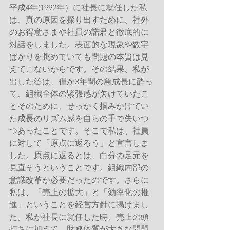
平成4年(1992年）に社長に就任した私
は、真の原因を探り出すために、社外
のお得意さまや社員の諾君と徹底的に
対話をしました。表面的な現象や数字
ばかりを眺めていても問題の本質は見
えてこないからです。その結果、私が
出した答は、僅か3年間の急成長に酔っ
て、組織全体の緊張感が欠けていたこ
とそのために、せっかく掴みかけてい
た成長のリズム感を自らの手で失いつ
つあったことです。そこで私は、社員
に対して「原点に返ろう」と宣言しま
した。原点に返るとは、白分の足元を
見直そうということです。組織内部の
意識改革が必要だったのです。さらに
私は、「売上の拡大」と「効率化の推
進」ということを経営方針に掲げまし
た。私が社長に就任した時、売上の頭
打ちに加えて、財務体質が大きな問題