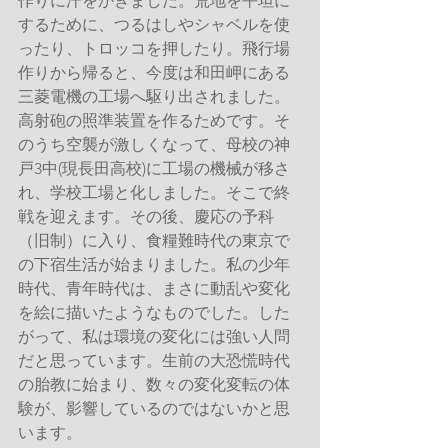
作りに汗をかきました。荒地を平坦に
するために、つるはしやシャベルを使
ったり、トロッコを押したり。飛行場
作りから帰ると、今度は和田岬にある
三菱電機の工場へ駆り出されました。
高射砲の照準装置を作るためです。そ
のうち空襲が激しくなって、母校の神
戸3中(現長田高校)に工場の機械が移さ
れ、学校工場と化しました。そこで終
戦を迎えます。その後、慶応の予科
（旧制）に入り、食糧難時代の東京で
の下宿生活が始まりました。私の少年
時代、青年時代は、まさに動乱や変化
を絵に描いたようなものでした。した
がって、私は環境の変化には強い人問
だと思っています。生前の大恐慌時代
の胎教に始まり、数々の変化変転の体
験が、影響しているのではないかと思
います。