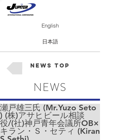
English
日本語
News Top
NEWS
瀬戸雄三氏 (Mr.Yuzo Seto
) (株)アサヒビール相談
役/(社)神戸青年会議所OB×
キラン・Ｓ・セティ (Kiran
S Sethi)