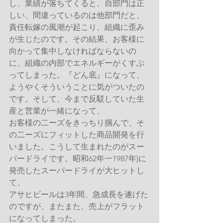
し、業績が落ちてくると、自部門は正
しい、間違っているのは他部門だと、
責任転嫁の風潮が起こり、組織に歪み
が生じたのです。その結果、お客様に
向かって集中しなければならないの
に、組織の内部でエネルギーがくすぶ
ってしまった。『どん底』になって、
ようやくそういうことに気がついたの
です。そして、今まで反駁していた生
産と営業が一緒になって、
お客様の二ーズをきっちり掴んで、そ
の二ーズにフィットした商品開発を行
いました。こうして生まれたのがスー
パードライです。昭和62年一1987年)に
発売したスーパードライが大ヒットし
て、
アサヒビールは3年間、急成長を遂げた
のですが、またまた、売上がフラット
になってしまった。