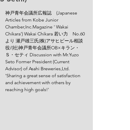
神戸青年会議所広報誌　(Japanese 
Articles from Kobe Junior 
Chamber,Inc.Magazine ' Wakai 
Chikara') Wakai Chikara 若い力　No.60
より 瀬戸雄三氏(株)アサヒビール相談
役/(社)神戸青年会議所OB×キラン・
Ｓ・セティ Discussion with Mr.Yuzo 
Seto Former President (Current 
Advisor) of Asahi Breweries,Ltd. 
'Sharing a great sense of satisfaction 
and achievement with others by 
reaching high goals!'