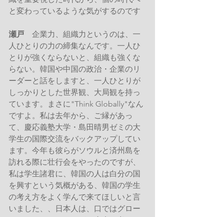
と変わっているような気がするのです
瀬戸
　企業力、組織力というのは、一
人ひとりの力の締集なんです。一人ひ
とりが強くならないと、組織も強くな
らない。韓国や中国の政治・企業のリ
ーダーと話をしますと、一人ひとりが
しっかりとした世界観、大局観を持っ
ています。まさに"Think Globally"なん
ですよ。私は去年から、ご縁があっ
て、慶応義塾大学・島田晴男ゼミの大
学生の国際交流をバックアップしてい
ます。今年も彼らがソウルと済州島を
訪れる際に壮行会をやったのですが、
私は学生諸君に、韓国の人は白分の国
を興すという気概がある、韓国の学生
の考え方をよく学んで来てほしいと言
いました、、日本人は、口ではグロー