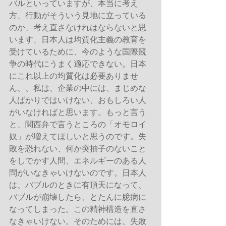
バルといっていますが、本当に考え
方、行動がそういう見地に立っている
のか、考え直さなけれはならないと思
います、日本人は均質化主義の教育を
受けているために、今のような国際競
争の時代にうまく適応できない。日本
にこれ以上の均質化は必要ありませ
ん、、私は、企業の中には、まじめな
人ばかりではいけない、おもしろい人
がいなければと思います。もっと言う
と、関西弁で言うところの「オモロイ
奴」が増えてほしいと思うのです。失
敗を恐れない、何か突抽子のないこと
をしでかす人問、エネルギーのある人
問がいなきゃいけないのです。日本人
は、バブルのときに有頂天になって、
バブルが崩壊したら、とたんに臆病に
なってしまった。この精神構造を直さ
なきゃいけない。そのためには、失敗